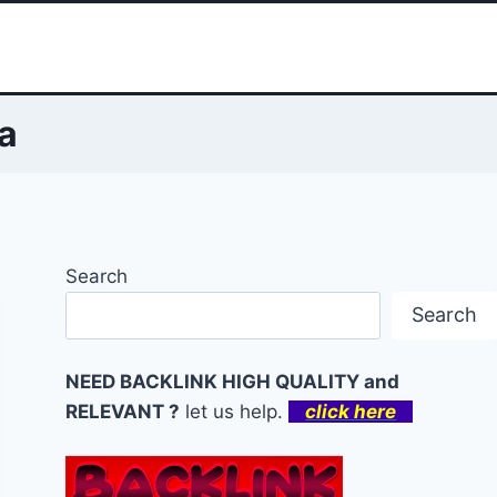
a
Search
Search
NEED BACKLINK HIGH QUALITY and
RELEVANT ?
let us help.
click here