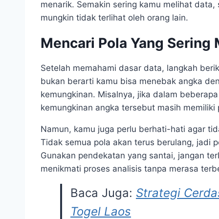
menarik. Semakin sering kamu melihat data,
mungkin tidak terlihat oleh orang lain.
Mencari Pola Yang Sering
Setelah memahami dasar data, langkah beriku
bukan berarti kamu bisa menebak angka deng
kemungkinan. Misalnya, jika dalam beberapa h
kemungkinan angka tersebut masih memiliki 
Namun, kamu juga perlu berhati-hati agar tid
Tidak semua pola akan terus berulang, jadi 
Gunakan pendekatan yang santai, jangan ter
menikmati proses analisis tanpa merasa terb
Baca Juga:
Strategi Cerd
Togel Laos