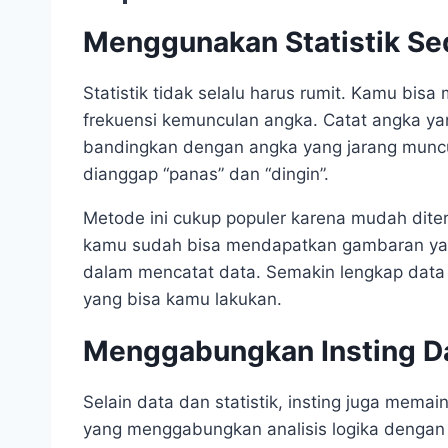
Menggunakan Statistik Se
Statistik tidak selalu harus rumit. Kamu bis
frekuensi kemunculan angka. Catat angka yang
bandingkan dengan angka yang jarang muncul
dianggap “panas” dan “dingin”.
Metode ini cukup populer karena mudah diter
kamu sudah bisa mendapatkan gambaran yang
dalam mencatat data. Semakin lengkap data y
yang bisa kamu lakukan.
Menggabungkan Insting D
Selain data dan statistik, insting juga mem
yang menggabungkan analisis logika dengan f