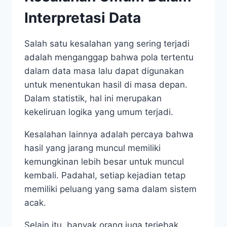
Interpretasi Data
Salah satu kesalahan yang sering terjadi
adalah menganggap bahwa pola tertentu
dalam data masa lalu dapat digunakan
untuk menentukan hasil di masa depan.
Dalam statistik, hal ini merupakan
kekeliruan logika yang umum terjadi.
Kesalahan lainnya adalah percaya bahwa
hasil yang jarang muncul memiliki
kemungkinan lebih besar untuk muncul
kembali. Padahal, setiap kejadian tetap
memiliki peluang yang sama dalam sistem
acak.
Selain itu, banyak orang juga terjebak