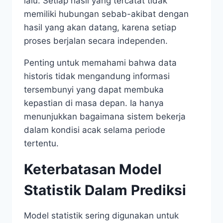
lalu. Setiap hasil yang tercatat tidak
memiliki hubungan sebab-akibat dengan
hasil yang akan datang, karena setiap
proses berjalan secara independen.
Penting untuk memahami bahwa data
historis tidak mengandung informasi
tersembunyi yang dapat membuka
kepastian di masa depan. Ia hanya
menunjukkan bagaimana sistem bekerja
dalam kondisi acak selama periode
tertentu.
Keterbatasan Model
Statistik Dalam Prediksi
Model statistik sering digunakan untuk