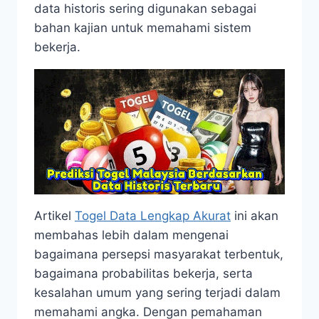
data historis sering digunakan sebagai
bahan kajian untuk memahami sistem
bekerja.
Artikel
Togel Data Lengkap Akurat
ini akan
membahas lebih dalam mengenai
bagaimana persepsi masyarakat terbentuk,
bagaimana probabilitas bekerja, serta
kesalahan umum yang sering terjadi dalam
memahami angka. Dengan pemahaman