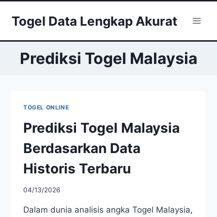
Skip
Togel Data Lengkap Akurat
to
content
Prediksi Togel Malaysia
TOGEL ONLINE
Prediksi Togel Malaysia
Berdasarkan Data
Historis Terbaru
04/13/2026
Dalam dunia analisis angka Togel Malaysia,