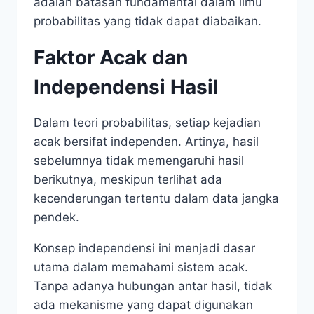
adalah batasan fundamental dalam ilmu
probabilitas yang tidak dapat diabaikan.
Faktor Acak dan
Independensi Hasil
Dalam teori probabilitas, setiap kejadian
acak bersifat independen. Artinya, hasil
sebelumnya tidak memengaruhi hasil
berikutnya, meskipun terlihat ada
kecenderungan tertentu dalam data jangka
pendek.
Konsep independensi ini menjadi dasar
utama dalam memahami sistem acak.
Tanpa adanya hubungan antar hasil, tidak
ada mekanisme yang dapat digunakan