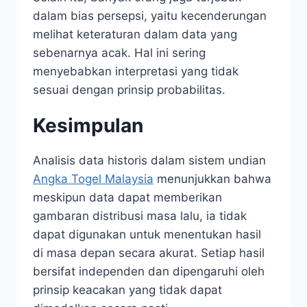
dalam bias persepsi, yaitu kecenderungan
melihat keteraturan dalam data yang
sebenarnya acak. Hal ini sering
menyebabkan interpretasi yang tidak
sesuai dengan prinsip probabilitas.
Kesimpulan
Analisis data historis dalam sistem undian
Angka Togel Malaysia
menunjukkan bahwa
meskipun data dapat memberikan
gambaran distribusi masa lalu, ia tidak
dapat digunakan untuk menentukan hasil
di masa depan secara akurat. Setiap hasil
bersifat independen dan dipengaruhi oleh
prinsip keacakan yang tidak dapat